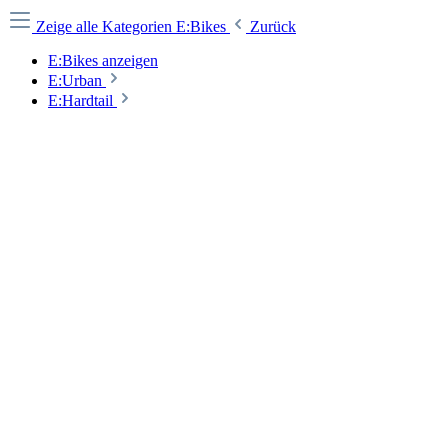
Zeige alle Kategorien
E:Bikes
Zurück
E:Bikes anzeigen
E:Urban
E:Hardtail