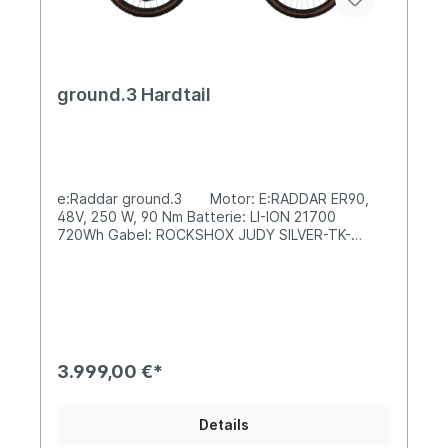
ground.3 Hardtail
e:Raddar ground.3 Motor: E:RADDAR ER90,
48V, 250 W, 90 Nm Batterie: LI-ION 21700
720Wh Gabel: ROCKSHOX JUDY SILVER-TK-
29", FEDERWEG:100mm Schaltung: SCHIMANO 10-
51T 12S Reifen: SCHWALBE SMART SAM
29"*2.35 Gewicht: 27,3kg
3.999,00 €*
Details