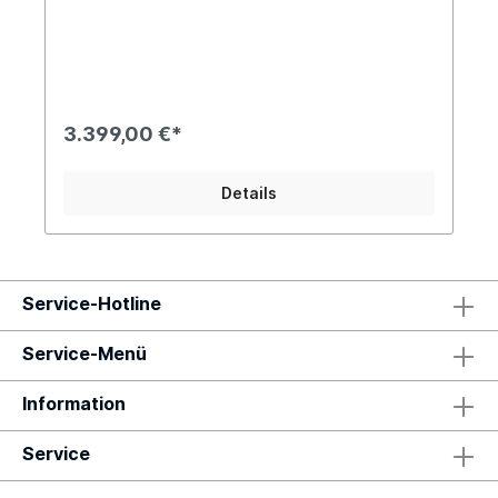
SILVER-TK-29", FEDERWEG:100mm Schaltung:
SHIMANO 11-48T 10S Reifen: SCHWALBE NOBBY
NIC 29"*2.6" Gewicht: 23,9kg
3.399,00 €*
Details
Service-Hotline
Service-Menü
Information
Service