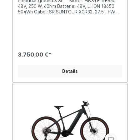
e:Raddar ground.3 SL Motor: EINSTEIN ES60
48V, 250 W, 60Nm Batterie: 48V, LI-ION 18650
504Wh Gabel: SR SUNTOUR XCR32, 27.5", FW:
100mm Schaltung: SCHIMANO 11-48T
10S Reifen: SCHWALBE SMART SAM
29"*2.35 Gewicht: 23,0 KG
3.750,00 €*
Details