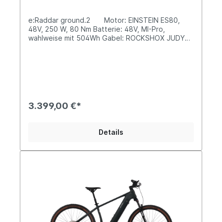
e:Raddar ground.2 Motor: EINSTEIN ES80,
48V, 250 W, 80 Nm Batterie: 48V, MI-Pro,
wahlweise mit 504Wh Gabel: ROCKSHOX JUDY
SILVER-TK-29", FEDERWEG:100mm Schaltung:
SHIMANO 11-48T 10S Reifen: SCHWALBE NOBBY
NIC 29"*2.6" Gewicht: 23,9kg
3.399,00 €*
Details