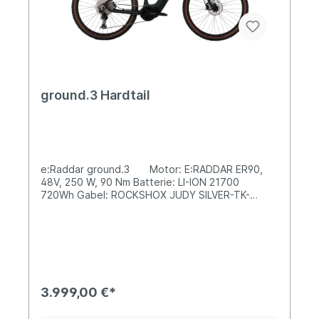
ground.3 Hardtail
e:Raddar ground.3 Motor: E:RADDAR ER90,
48V, 250 W, 90 Nm Batterie: LI-ION 21700
720Wh Gabel: ROCKSHOX JUDY SILVER-TK-
29", FEDERWEG:100mm Schaltung: SCHIMANO 10-
51T 12S Reifen: SCHWALBE SMART SAM
29"*2.35 Gewicht: 27,3kg
3.999,00 €*